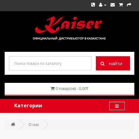
найти
0 товар(ов) - 0.00₸
Категории
О нас