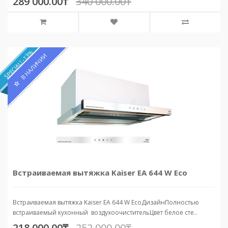
289 000.00₸
340 000.00₸
SPECIAL! -13%
В НАЛИЧИИ
Встраиваемая вытяжка Kaiser EA 644 W Eco
Встраиваемая вытяжка Kaiser EA 644 W EcoДизайнПолностью
встраиваемый кухонный воздухоочистительЦвет белое сте..
218 000.00₸
252 000.00₸